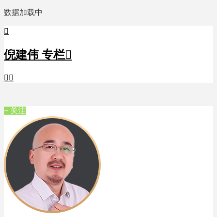
数据加载中

倪建伟 专栏



+ 关注