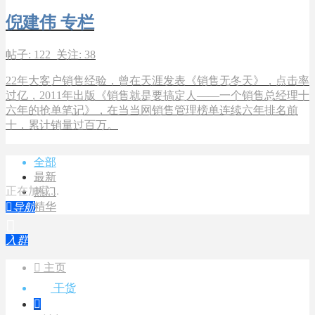
倪建伟 专栏
帖子: 122 关注: 38
22年大客户销售经验，曾在天涯发表《销售无冬天》，点击率
过亿，2011年出版《销售就是要搞定人――一个销售总经理十
六年的抢单笔记》，在当当网销售管理榜单连续六年排名前
十，累计销量过百万。
全部
最新
正在加载...
热门
精华

导航

入群

主页
干货
