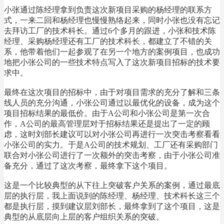
小张通过陈经理拿到负责这次新项目采购的杨经理的联系方
式，一来二回和杨经理也慢慢熟络起来，同时小张也没有忘记
去拜访工厂的技术科长。通过6个多月的跟进，小张和技术陈
经理、采购杨经理还有工厂的技术科长，都建立了不错的关
系，他带着他们一起参观了在另一个地方的案例项目，也成功
地把小张公司的一些技术特点写入了这次新项目招标的技术要
求中。
最终在这次项目的招标中，由于对项目需求的充分了解和三条
线人员的充分沟通，小张公司通过以最优化的设备，成为这个
项目招标结果的最低价。由于A公司和小张公司是第一次合
作，A公司的最高管理层对于招标结果还是提出了一定的顾
虑，这时刘部长建议可以对小张公司再进行一次突击考察看看
小张公司的实力。于是A公司的技术规划、工厂还有采购部门
联合对小张公司进行了一次额外的突击考察，由于小张公司准
备充分，通过了这次考察，最终拿下这个项目。
这是一个比较典型的从下往上突破客户关系的案例，通过最底
层的执行层，我上面说到的陈经理、杨经理、技术科长这三个
都是执行层，摸到建议层刘部长，最终拿到了这个项目，这是
典型的从底层向上层的客户组织关系的突破。