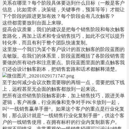
关系在哪里？每个阶段具体要达到什么目标（一般是客户
信息，比如需求，决策链，关键事件，预算等等）才能让
下个阶段的跟进更加有效？每个阶段会有几次触客？
这些都需要放到台面上来聊。
提高会议质量，我们的建议是把每个销售阶段和每次触客
套路化，再加上话术和专业销售技巧，如此不仅可以提升
转化率，而且有利于整个团队快速复制。
这里放一个我们为某个客户设计的首次触客的阶段蓝图的
去敏版。在我们的体系里，阶段蓝图概括了各阶段销售需
要做的所有动作和注意要点。阶段蓝图里面的重点触客我
们还会设计触客剧本，把销售套路和话术都解释清楚。
至于如何减少会议次数需要聊的再细一点，需要把线下线
上，远程甚至无会面的触客都放到一起来说。
把所有这些销售阶段触客剧本，加上销售技巧，跟进关单
逻辑，客户画像，行业画像和竞争对手PK卡放到一起，
叫“一线销售赢单手册“。如果这个客户的重点是行业化复
制，那么设计就是”一线销售行业化复制手册“，供这个客
户的一线销售使用，在拥有标杆的行业内复制新客户。
根据不同情况，非常重视的一线销售经理可以设计“销售