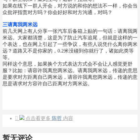
如果在线下一群人开会，对方说的和你的想法不一样，你会当
众批评指责对方吗？你会好好和对方沟通，对吗？
三请离我两米远
前几天网上有人分享一张汽车后备箱上贴的一句话：请离我两
米远。大家都清楚，这是为了防止汽车追尾，但就是这样的一
个表达，也在网上引起了一些争议，有些人说凭什么离你两米
远？道路又不是你家的，0.2米没碰到你就行了，诸如此类等
等。
同样这个意思，如果换个方式表达方式会不会让人感觉更舒
服？比如：请容许我离您两米远。请离我两米远，传递的意思
是要求对方距离自己两米远，请容许我离您两米远，传递的意
思是请求对方容许自己距离对方两米远。

点击看更多
陈哲
内容
暂无评论