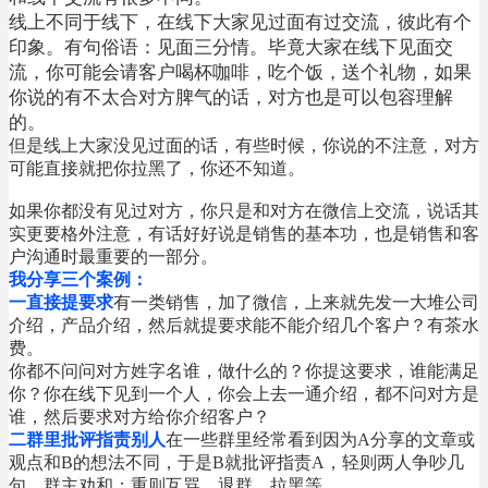
线上不同于线下，在线下大家见过面有过交流，彼此有个
印象。有句俗语：见面三分情。毕竟大家在线下见面交
流，你可能会请客户喝杯咖啡，吃个饭，送个礼物，如果
你说的有不太合对方脾气的话，对方也是可以包容理解
的。
但是线上大家没见过面的话，有些时候，你说的不注意，对方
可能直接就把你拉黑了，你还不知道。
如果你都没有见过对方，你只是和对方在微信上交流，说话其
实更要格外注意，有话好好说是销售的基本功，也是销售和客
户沟通时最重要的一部分。
我分享三个案例：
一直接提要求
有一类销售，加了微信，上来就先发一大堆公司
介绍，产品介绍，然后就提要求能不能介绍几个客户？有茶水
费。
你都不问问对方姓字名谁，做什么的？你提这要求，谁能满足
你？你在线下见到一个人，你会上去一通介绍，都不问对方是
谁，然后要求对方给你介绍客户？
二群里批评指责别人
在一些群里经常看到因为A分享的文章或
观点和B的想法不同，于是B就批评指责A，轻则两人争吵几
句，群主劝和；重则互骂，退群，拉黑等。