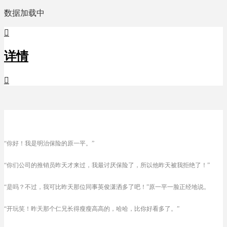
数据加载中

详情

“你好！我是明治保险的原一平。”
“你们公司的推销员昨天才来过，我最讨厌保险了，所以他昨天被我拒绝了！”
“是吗？不过，我可比昨天那位同事英俊潇洒多了吧！”原一平一脸正经地说。
“开玩笑！昨天那个仁兄长得瘦瘦高高的，哈哈，比你好看多了。”