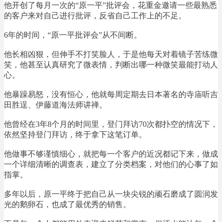
他开创了每月一次的“原一平”批评会，花重金邀请一些最熟悉
的客户来对自己进行批评，反省自己工作上的不足。
6年的时间，“原一平批评会”从不间断。
他长相凶狠，但伸手不打笑脸人，于是他每天对着镜子苦练微
笑，他甚至认真研究了微表情，判断出哪一种微笑最能打动人
心。
他暴躁易怒，没有恒心，他就每周定期去日本著名的寺庙听吉
田胜逞、伊藤道海法师讲禅。
他曾经在3年8个月的时间里，登门拜访70次都扑空的情况下，
依然坚持登门拜访，终于拿下这笔订单。
他做事不够谨慎细心，就把每一个客户的近况都记下来，做成
一个详细清晰的调查表，建立了分类档案，对他们的心事了如
指掌。
多年以后，原一平终于把自己从一块尖锐的顽石磨成了圆润发
光的鹅卵石，也成了最优秀的销售。