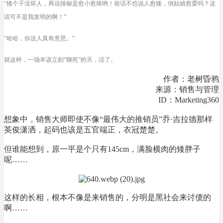
“矮个子没坏人，再说辣椒是愈小愈辣哟！俗话不也说人愈矮，俏姑娘愈爱吗？这
话可不是我发明的啊！”
“哈哈，你这人真有意思。”
就这样，一场本该立刻“聊死”的天，活了。
作者：老树昏鸦
来源：销售与管理
ID：Marketing360
想象中，销售大师即使不像“最伟大的推销员”乔·吉拉德那样
英俊潇洒，起码也该是五官端正，衣冠楚楚。
但谁能想到，原一平是个只有145cm，满脸横肉的矮胖子
呢……
这样的长相，根本不像是来销售的，分明是黑社会来讨债的
啊……