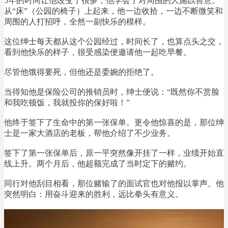
5年的时间让他改变了很多，他学会了对周围的人施以善意。
从“床”（公园的椅子）上起来，他一边收拾，一边不断微笑和
周围的人打招呼，全然一副快乐的模样。
这位绅士每天都从这个公园经过，时间长了，也算点头之交，
看到他快乐的样子，很受感染便邀请他一起吃早餐。
尽管他饿得要死，但他还是委婉的拒绝了。
当得知他是保险公司的推销员时，绅士便说：“既然你不赏脸
和我吃顿饭，我就投你的保好啦！”
他终于签下了生命中的第一张保单。更令他惊喜的是，那位绅
士是一家大酒店的老板，帮他介绍了不少业务。
签下了第一张保单后，原一平突然像开挂了一样，业绩开始直
线上升。两个月后，他超额完成了当时定下的赌约。
同行对他刮目相看，那位赌输了的面试官也对他报以掌声。他
突然明白：用奋斗迎来的胜利，远比拳头有意义。