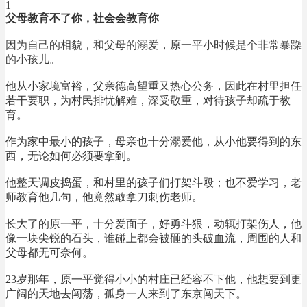
1
父母教育不了你，社会会教育你
因为自己的相貌，和父母的溺爱，原一平小时候是个非常暴躁
的小孩儿。
他从小家境富裕，父亲德高望重又热心公务，因此在村里担任
若干要职，为村民排忧解难，深受敬重，对待孩子却疏于教
育。
作为家中最小的孩子，母亲也十分溺爱他，从小他要得到的东
西，无论如何必须要拿到。
他整天调皮捣蛋，和村里的孩子们打架斗殴；也不爱学习，老
师教育他几句，他竟然敢拿刀刺伤老师。
长大了的原一平，十分爱面子，好勇斗狠，动辄打架伤人，他
像一块尖锐的石头，谁碰上都会被砸的头破血流，周围的人和
父母都无可奈何。
23岁那年，原一平觉得小小的村庄已经容不下他，他想要到更
广阔的天地去闯荡，孤身一人来到了东京闯天下。