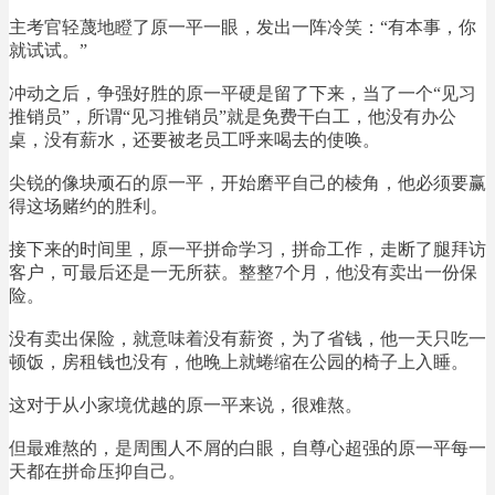
主考官轻蔑地瞪了原一平一眼，发出一阵冷笑：“有本事，你
就试试。”
冲动之后，争强好胜的原一平硬是留了下来，当了一个“见习
推销员”，所谓“见习推销员”就是免费干白工，他没有办公
桌，没有薪水，还要被老员工呼来喝去的使唤。
尖锐的像块顽石的原一平，开始磨平自己的棱角，他必须要赢
得这场赌约的胜利。
接下来的时间里，原一平拼命学习，拼命工作，走断了腿拜访
客户，可最后还是一无所获。整整7个月，他没有卖出一份保
险。
没有卖出保险，就意味着没有薪资，为了省钱，他一天只吃一
顿饭，房租钱也没有，他晚上就蜷缩在公园的椅子上入睡。
这对于从小家境优越的原一平来说，很难熬。
但最难熬的，是周围人不屑的白眼，自尊心超强的原一平每一
天都在拼命压抑自己。