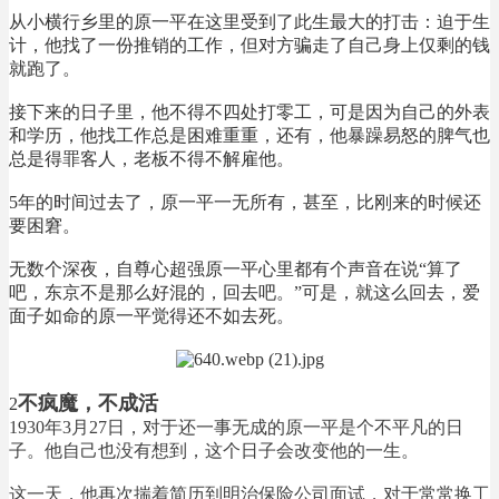
从小横行乡里的原一平在这里受到了此生最大的打击：迫于生
计，他找了一份推销的工作，但对方骗走了自己身上仅剩的钱
就跑了。
接下来的日子里，他不得不四处打零工，可是因为自己的外表
和学历，他找工作总是困难重重，还有，他暴躁易怒的脾气也
总是得罪客人，老板不得不解雇他。
5年的时间过去了，原一平一无所有，甚至，比刚来的时候还
要困窘。
无数个深夜，自尊心超强原一平心里都有个声音在说“算了
吧，东京不是那么好混的，回去吧。”可是，就这么回去，爱
面子如命的原一平觉得还不如去死。
不疯魔，不成活
2
1930年3月27日，对于还一事无成的原一平是个不平凡的日
子。他自己也没有想到，这个日子会改变他的一生。
这一天，他再次揣着简历到明治保险公司面试，对于常常换工