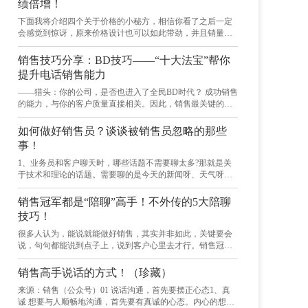
绩倍增！
消费者行为在很大程度上取决于隐藏在它们内心的心理需
始讨价还价，而是应该在客户关心价格的时候引导他关注价
要，而将销售话术与这些心理需要结合起来，就会打动他
下面我将介绍四个关于价格的小秘方，相信你看了之后一定
值。本案中的第一种回答是一种不战自溃的消极销售行为；
们，让他们改变态度。下面为大家一一介绍。 销售技巧
会感觉到惊讶，原来价格设计也可以如此带劲，并且销量的
第二种回答则是一厢情愿，强迫消费者意愿的武断行为，消
第一大销售话术：安全感 人总是趋利避害的，内心
成倍增加让你惊讶。 1、顺序改一改，生意滚滚来 人们做决
费者很难接受。 1.3 策略 当消费者关心价格的时候，销售人
的安全感是最基本的心理需求，用安全感来说服客户是最常
策会受到环境的影响，有时候不需要改变产品本身，只需要
员应当因势利导，让客户关注商品的使用价值。把客户关心
销售技巧分享：BD技巧——“十大法宝”帮你
用的销售话术。这种说服随处可见，比如保险销售话术中基
改变人们看到这个产品之前的体验，就能改变此人对东西的
贵不贵改变为，值不值！ 1.4 语言模板 销售人员：先生，买
提升电话销售能力
本都是从安全保障为出发点来说服的。汽车销售话术中，说
印象。 我们来看一个关于电视收费的调查研究： 第一个方
东西不能只考虑便宜问题。您以前有没有用过同类的板材？
这种汽车的安全系统对于保证出行中的家庭很有效，对于买
案：价格在前，产品数量在后。300美元可以看到600小时的
——猎头：你的公司，是否也进入了全民BD时代？ 成功销售
那种便宜的板材可能用段时间就开始出现质量问题。比方说
车的人肯定是一个有力的论点。比如卖房子，对客户说物价
节目。第二个方案：数量在前，价格在后。600小时的节目收
的能力，与你的客户质量直接相关。因此，销售最关键的一
这种便宜的木工板免漆板用不了多长时间可能就会出现鼓
上涨、房价上涨，资金缩水，不如投资房屋来得安全。再比
费300美元。 分析结果显示，人们选择第二个方案的更多。
步就是准确找到需要你产品或服务的人。然而，并不是每个
包、表面褪色的情况，用不了多久就要换。但是要是买我们
如卖设备说，购买这台设备，可以让客户的体验更好，吸引
人们更喜欢产品数量在前，价格在后的顺序，如果产品数量
企业都能清楚地告诉它的销售人员，如何开发客户，找到需
店的这种用宝源精木板做基材的免漆板，你用十年都跟还是
如何做好销售员？谈谈被销售员忽略的那些
更多的客户，而如果不买，你的竞争对手就会买，会把你的
较大，就更是如此。 因为当选项变得复杂的时候，我们的注
要自己产品和服务的人。 一、预演电话沟通的场景 销售，就
新的一样，不止绿色环保、没有甲醛排放，平整度还是跟刚
事！
客户抢走。 安全感的反面是恐惧感，如果安全感打动不
意力就会集中在最先出现的信息上，无论是产品数量、价
象任何其它事情一样，需要纪律的约束。销售总是可以被推
买的时候一样好，而且表皮的颜色也不会改变。一个柜子可
了客户，那你不妨用恐惧感吓唬他一下。卖儿童智力玩具的
格、时间长短。 70首歌收29.9美元比29.9美元可以下70首歌
迟的，你总在等待一个环境更有利的日子。其实，销售的时
以正常使用十多年，这样算下来不也相当于节省钱了嘛。其
1、业务员和客户聊天时，哪些话题不需要聊太多?那就是关
说，不要让孩子输在起跑线上，就是一种吓唬；让客户观察
的设计更能让消费者心动。 将你想更想要传达的信息放在前
机永远都不会有最为合适的时候。 销售团队应该经常预演电
实产品都是一分钱一分货。买板材我觉得耐用性和环保性才
于技术和理论的话题。需要聊的是今天的新闻呀、天气呀等
皮肤里面的螨虫来推销化妆品，也是一种吓唬；日本一个保
面，当产品数量复杂的时候，一般放在前面更能够让消费者
话沟通的场景，包括预演解答客户可能提到的各种问题等，
是最重要的，您说呢？ 情景2：我今天不买，过两天再买 2.1
话题。因此，业务员在日常的时候必须多读些有关经济、销
险公司推销员用录音机模拟死人到阴间和阎王的对话，讲述
青睐。 2、报价精准一点儿会更好 在谈判中率先报价能够形
最重要的是突出卖点和自己产品的竞争力、典型用户使用后
错误应对 1、今天不买，过两天就没了。2、反正迟早都要买
售方面的书籍、杂志，尤其必须每天阅读报纸，了解国家、
销售冠军都是“陪聊”高手！不外传的5大陪聊
由于没有给家人购买保险，而受到惩罚的事情，更是吓唬。
成锚点，影响对后续的报价和还价，除此之外在报价中入错
带来的价值等。 二、选择一个管理工具辅助客户管理、机会
的，不如今天买就算了。 2.2 问题诊断 客户说“我今天不买，
社会消息、新闻大事，这往往是最好的话题，这样我们在拜
技巧！
吓唬可能是最有效的推销话术。 第二大销售话术：价值
采取精确报价的方法同样会有有意想不到的收获。 在一项研
管理、人员管理 往往销售人员有一个本子，或者一个EXCEL
过两天再买”一定是有原因的。而本案中的两种回答，都显得
访客户时才不会被看成孤陋寡闻、见识浅薄。 2、关于业务
感 每个人都希望自己的个人价值得到认可。汶川大地震
究中，受试者参与了模拟二手车的销售谈判，扮演卖家，看
文件，就是自己的客户名单，但是这对于自己筛选客户，或
有点一厢情愿，难以引起客户的共鸣。 2.3 策略 销售人员只
员晚上的四个小时。一个业务员的成就很大程度上取决于他
很多人认为，能说就能做好销售，其实并非如此，关键要会
中，有乞丐主动为灾区捐款，除了是善心之外，恐怕也有一
到了三种潜在顾客的报价。 一个报价是整数，2000美元，另
者迅速找到自己的重点客户等效率并不高，利用一套在线客
有找到客户不买的真实原因并加以正确引导，才能够让客户
晚上那四个小时是怎样过的。最差的业务员晚上就抱着个电
说，句句都能说到点子上，说到客户心里去才行。销售冠军
份希望得到社会认可的潜意识。抓住价值感，也是的一个重
外两个是精确的数字：1835美元和2135美元。谈判开始了，
户管理软件可以帮助你方便管理客户的联系历史纪录，包括
回心转意。 2.4 语言模板 销售人员：今天买不买没关系呀，
视看，或者在抱怨，出去玩等。这样的业务员没出息。一般
都是真正的陪聊高手！判断标准就是能否说服和打动顾客。
点。劝说买保险，你可以说：“给家人买保险就是买平安，这
经过一系列的讨价还价，出现了一个有趣的现象，两个拿到
日程安排、报价、合同等。 因为在线的客户管理软件便宜，
我可以先为您介绍一些宝源精木板产品的基本情况，让您明
的业务员去找客户应酬，喝酒聊天。这样的业务员会有单，
在面对不同的顾客时，需要我们转换语言的方式，即使同一
销售高手说话的方式！（珍藏）
是作为父亲和丈夫的职责。”、“这台设备用上以后，公司的
精准报价的两组受试者，还价的幅度要温和得多：平均比开
而且无论上班、出差、或在家，只要能够上网即可登陆查
白它为什么会没有甲醛而且强度还如此之高，等您过两天想
但我个人认为难有很高的成就。好一点的业务员晚上整理资
款产品也要用不同的语言去介绍，现在我们就来介绍一下销
工作效率会大大提高，这说明你这个设备部主任的慧眼识
价高出10%~15%。 可是拿到200美元报价的那一组的平均要
来源：销售（公众号）01 说话沟通，首先要摆正心态1、真
看，不用担心病毒等造成数据丢失。软件可以记录销售机会
买的时候，您就可以心中有数了嘛……销售人员：好的，没
料，分析客户，做好计划等。这样的业务是一个好业务，应
售中经常用到的语言技巧。 1、讲故事 讲故事是销售人员最
货。”。推销烤肉机“当丈夫拖着疲惫的身子回来，他多么渴
价要比开价高出23%。 鉴于这个结果，“给出精确开价”这么
诚 想要与人顺畅地沟通，首先要有真诚的心态。内心的想法
等，自动总结每一个人的电话销售日报。 三、在打电话前准
关系。过两天您想买什么样的，是1.2厘米厚的精木板还是1.5
该有前途。最好的业务员我认为是在做完好业务员的工作后
应该具备的基本功，因为故事具有能够创造画面感，引起顾