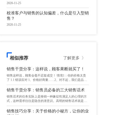
2020-11-25
校准客户与销售的认知偏差，什么是引入型销
售？
2020-11-25
相似推荐
了解更多
》
销售干货分享：这样说，顾客果断就买了！
销售这样说，顾客会毫不迟疑成交！ 情境1：你的价格太贵
了 1.1 错误应对 1、价格好商量……2、对不起，我们是品
牌，不讲价…… 1.2 问题诊断 客户买东西时都会想要便宜
点，这是客户的一个正常的消费心理，并不是决定他买不买
销售干货分享：销售员必备的三大销售话术
的主要问题。销售人员在接待客户的时候，会面对客户成百
销售话术的任务实际上是推销一种象征性满足人的心理的方
上千的问题，但这些问题归纳分类后其实只有两种问题：真
式，这种需求往往是隐含的潜意识。高明的销售话术就是瞄
问题和假问题。我们的很多销售人员并不知道客户的问题中
准说服对象的潜意识，将潜意识转化为一种动力。这样就知
大多数都是假问题。客户问“能不能便宜点”就是一个典型的
道了卖啤酒其实卖的是文化，卖可口可乐其实卖的是活力和
假问题，“能不能便宜点”只是所有消费者的一个习惯用语，
销售技巧分享：关于价格的小秘方，让你的业
正宗，卖彩券、保险是卖的未来期望。消费者行为学认为，
作为一个老练的销售人员根本没有必要就“能不能便宜点”开