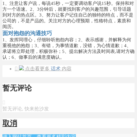
1、注意让客户说，每说45秒，一定要调动客户说15秒。保持和对
方一个语速。
2、3分钟后，就要找到客户的兴趣范围，引导话题
到对方的热点区。
3、努力让客户记住自己的独特的特点，而不是
公司的，不是产品的。关注对方的心理预期，性格特点，素质和
阅历。
面对抱怨的
沟通技巧
1、发挥同理心，仔细聆听抱怨内容；
2、表示感谢，并解释为何
重视他的抱怨；
3、有错，为事情道歉，没错，为心情道歉；
4、
承诺将立即处理，积极弥补；
5、提出解决方法及时间表,请对方确
认；
6、做事后的满意度确认。

点击看更多
话术
内容
暂无评论

暂无评论, 快来抢沙发
取消
进入网站首页，查看更多精彩内容