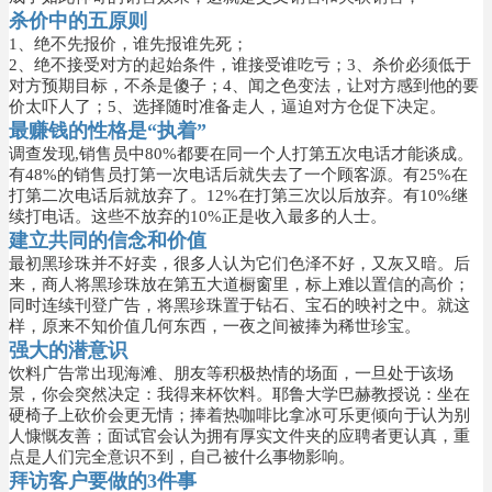
杀价中的五原则
1、绝不先报价，谁先报谁先死；
2、绝不接受对方的起始条件，谁接受谁吃亏；
3、杀价必须低于
对方预期目标，不杀是傻子；
4、闻之色变法，让对方感到他的要
价太吓人了；
5、选择随时准备走人，逼迫对方仓促下决定。
最赚钱的性格是“执着”
调查发现,销售员中80%都要在同一个人打第五次电话才能谈成。
有48%的销售员打第一次电话后就失去了一个顾客源。有25%在
打第二次电话后就放弃了。12%在打第三次以后放弃。有10%继
续打电话。这些不放弃的10%正是收入最多的人士。
建立共同的信念和价值
最初黑珍珠并不好卖，很多人认为它们色泽不好，又灰又暗。后
来，商人将黑珍珠放在第五大道橱窗里，标上难以置信的高价；
同时连续刊登广告，将黑珍珠置于钻石、宝石的映衬之中。就这
样，原来不知价值几何东西，一夜之间被捧为稀世珍宝。
强大的潜意识
饮料广告常出现海滩、朋友等积极热情的场面，一旦处于该场
景，你会突然决定：我得来杯饮料。耶鲁大学巴赫教授说：坐在
硬椅子上砍价会更无情；捧着热咖啡比拿冰可乐更倾向于认为别
人慷慨友善；面试官会认为拥有厚实文件夹的应聘者更认真，重
点是人们完全意识不到，自己被什么事物影响。
拜访客户要做的3件事