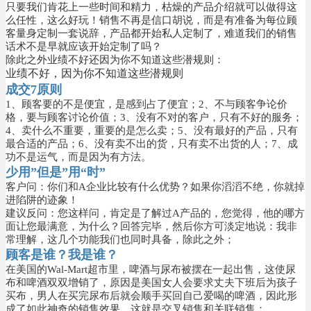
只要我们肯花上一些时间和精力，枯燥的产品介绍就可以做得这
么任性，这么好玩！销售不再是信口胡说，而是有准备为每位顾
客量身定制一套说辞，产品都开始私人定制了，难道我们的销售
话术不是早就应该开始定制了吗？
除此之外业绩不好还因为你不知道这些潜规则：
业绩不好，因为你不知道这些潜规则
成交7原则
1、顾客要的不是便宜，是感到占了便宜；
2、不与顾客争论价
格，要与顾客讨论价值；
3、没有不对的客户，只有不好的服务；
4、卖什么不重要，重要的是怎么卖；
5、没有最好的产品，只有
最合适的产品；
6、没有卖不出的货，只有卖不出货的人；
7、成
功不是运气，而是因为有方法。
少用”但是”用“时”
客户问：
你们和A企业比较有什么优势？如果你滔滔不绝，你就掉
进陷阱的迹象！
建议反问：
您这样问，肯定是了解过A产品的，您觉得，他的哪方
面让您最满意，为什么？回答完毕，然后你方可淡定地说：我非
常理解，这几个功能我们也同时具备，除此之外；
顾客是谁？我是谁？
在美国的Wal-Mart超市里，啤酒与尿布被摆在一起出售，这使尿
布和啤酒双双增销了，原因是美国女人会要求丈夫下班后为孩子
买布，男人在买完尿布后就会顺手买回自己爱喝的啤酒，因此形
成了如此神奇的销售效果，这就是交叉销售和关联销售；