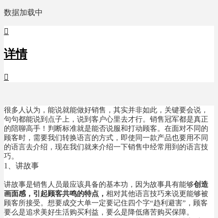
数据加载中

详情

很多人认为，能说就能做好销售，其实并非如此，关键要会说，
句句都能说到点子上，说到客户心里去才行。销售冠军都是真正
的陪聊高手！判断标准就是能否说服和打动顾客。在面对不同的
顾客时，需要我们转换语言的方式，即使同一款产品也要用不同
的语言去介绍，现在我们就来介绍一下销售中经常用到的语言技
巧。
1、讲故事
讲故事是销售人员最应该具备的基本功，因为故事具有能够
创造
画面感，引起顾客共鸣的特点，
相对其他语言技巧来说更能够被
顾客所接受。想要成交大单一定要记住四个字“趋利避害”，顾客
要么是追求美好生活购买利益，要么是降低痛苦购买保障。