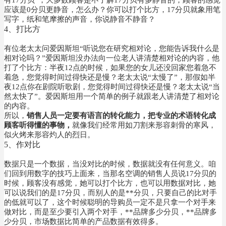
应该是0分贝更静音，怎么办？你可以打个比方，17分贝就象用笔
写字，纸和笔摩擦的声音，你说静音不静音？
4、打比方
有位老太太问爱因斯坦“听说您在研究相对论，您能告诉我什么是
相对论吗？”爱因斯坦没办法向一位老人讲清楚相对论的内容，他
打了个比方：半夜12点的时候，如果您的女儿还没回家您着急不
着急，您觉得时间过得快还是慢？老太太说“太慢了”，那假如半
夜12点你在剧院听歌剧，您觉得时间过得快还是慢？老太太说“当
然太快了”。爱因斯坦用一个简单的例子就跟老人讲清楚了相对论
的内容。
所以，
销售人员一定要有语言的转化能力，把专业的术语转化成
顾客听得懂的事物，
就像我们经常用如刀割来形容刺骨的寒风，
似火烤来形容灼人的烈日。
5、作对比
数据只是一个数据，当没对比的时候，数据就没有任何意义。咱
们回到用数字的技巧上面来，当那名空调的销售人员说17分贝的
时候，顾客没有感觉，她可以打个比方，也可以用数据对比，她
可以说我们的是17分贝，而别人的是**分贝，只要自己的比对手
的低就可以了，这个时候聪明的导购员一定不是只拿一个对手来
做对比，而是至少要引入两个对手，**品牌多少分贝，**品牌多
少分贝，市场数据比简单的产品数据有效得多。