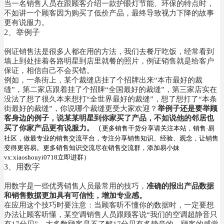
当一名销售人员在跟顾客介绍一款护眼灯节能、环保的特点时，
不如讲一个顾客因为购买了低价产品，最终导致视力下降的故事
更有说服力。
2、举例子
例证销售法是很多人都在用的方法，我们去餐厅吃饭，经常看到
墙上到处挂着各路明星到店里就餐的照片，例证销售就是给客户
保证，相信自己不会买错。
例如，一条街上，某个裁缝店挂了个招牌出来“本市最好的裁
缝”，第二家店跟着挂了个招牌“全国最好的裁缝”，第三家店实在
没法了想了很久本来想打“全世界最好的裁缝”，想了想打了“本条
街最好的裁缝”，你说哪个裁缝更受大家欢迎？
举例子还是要举顾
客身边的例子，说某某明星到你家买了产品，不如说他的邻居也
（
买了你家产品更有说服力。
更多销售干货分享请关注本站，销售·易
社区，做最专业的销售交流平台，专注分享销售知识、经验、观念，让销售
变得更容易。更多销售知识交流尽在销售交流群，添加易小妹
vx:xiaoshouyi0718立即进群）
3、用数字
用数字是一些优秀销售人员最常用的技巧，
准确的报出产品数据
和销售数据更加具有可信性，增加专业感。
在应用这个技巧时要注意：当顾客听不懂你的数据时，一定要想
办法让顾客听懂，某空调销售人员跟顾客说“我们的空调超静音只
有17分贝”，大多数顾客是不了解17分贝有多静音的，顾客的感觉