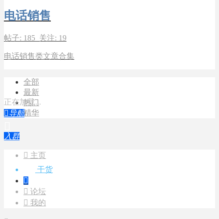
电话销售
帖子: 185 关注: 19
电话销售类文章合集
全部
最新
正在加载...
热门
精华

导航

入群

主页
干货


论坛

我的