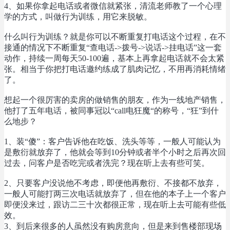
4、如果你拿起电话或者微信就紧张，清流老师教了一个心理
学的方式，叫做行为训练，用它来脱敏。
什么叫行为训练？就是你可以不断重复打电话这个过程，在不
接通的情况下不断重复“查电话->拨号->说话->挂电话”这一套
动作，持续一周每天50-100遍，基本上再拿起电话就不会太紧
张。相当于你把打电话邀约练成了肌肉记忆，不用再消耗情绪
了。
想起一个很厉害的卖房的做销售的朋友，作为一线地产销售，
他打了五年电话，被同事冠以“call电狂魔“的称号，“狂”到什
么地步？
1、装“傻”：客户告诉他在吃饭、洗头等等，一般人可能认为
是敷衍就放弃了，他就会等到10分钟或者半个小时之后再次回
过去，问客户是否吃完或者洗完？现在听上去有些可笑。
2、只要客户没说他不考虑，即便他再敷衍、不接都不放弃，
一般人可能打两三次电话就放弃了，但在他的本子上一个客户
即便没来过，跟访二三十次都很正常，现在听上去可能有些低
效。
3、到后来很多的人虽然没有购房意向，但是来到售楼部现场