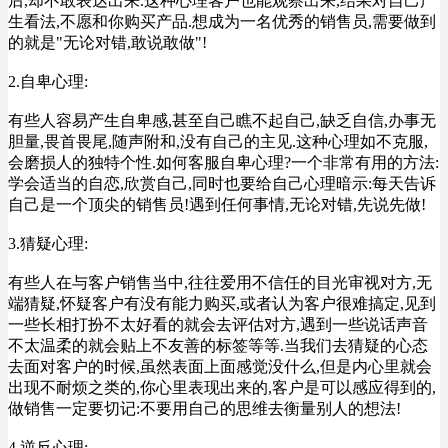
后,却不敢表达出来.这种心理客户也能观察出来,结果对自己产
生看法,不愿和你购买产品.想成为一名优秀的销售员,需要做到
的就是"无论对错,敢说敢做"!
2.自卑心理:
有些人容易产生自卑感,甚至自己瞧不起自己,缺乏自信,办事无
胆量,畏首畏尾,随声附和,没有自己的主见.这种心理如不克服,
会磨损人的独特个性.如何客服自卑心理?一个非常有用的方法:
学会适当的自恋,欣赏自己,同时也要给自己心理暗示:每天告诉
自己是一个顶尖的销售员!遇到任何事情,无论对错,先说先做!
3.猜疑心理:
有些人在与客户销售当中,往往爱用不信任的目光审视对方,无
端猜疑,怀疑客户有没有能力购买,或者认为客户很难搞定,见到
一些长相打扮不太好看的就会去评估对方,遇到一些说话声音
不太温柔的就会贴上不友善的标签等等.当我们去猜疑的心态
去面对客户的时候,虽然表面上面感觉没什么,但是内心里就会
出现不耐烦之类的,你心里表现出来的,客户是可以感应得到的,
做销售一定要切记:不要用自己的思维去衡量别人的想法!
4.逆反心理: