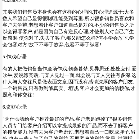
其实我们销售员本身也会有这样的心理的,其心理追源于:大多
数人希望自己显得很聪明,能受到尊重.所以很多销售员喜欢和
客户去争辩,老想着让客户知道自己是对的,不少的销售员之所
以会得罪客户,都是因为自己有逆反心理,才使别人对自己产生
反感!即使你对了,失去了客户,那又能怎么样?何不学会放下,学
会包容对方!放下不等于放弃,包容不等于纵容!
5.作戏心理:
有的人把做销售当作逢场作戏,朝秦暮楚,见异思迁,处处应付,爱
吹牛,爱说漂亮话,与某人见过一面,就会说与某人交往有多深.这
种人与人交往只是做表面文章,因而没有感情深厚的客户朋友.
一个销售员,只有做到够真实、坦诚,客户才会更加的信赖你,才
愿意和你交往!
6.贪财心理:
"为什么我给客户推荐最好的产品,客户老是跑掉了"很多销售
人员专门给客户介绍可以拿提成最多的产品,而不去了解客户
的接受能力,没有去为客户考虑过,老想着自己一口吃成胖子.另
外,也有一些人为了自己的利益,不顾客户的利益,常是"过河拆