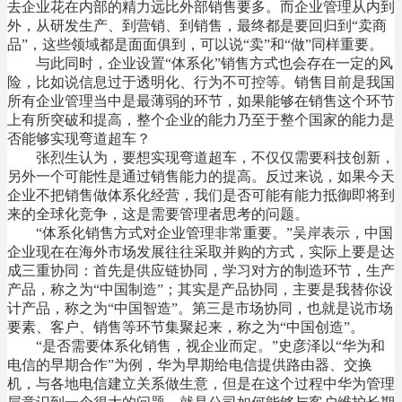
去企业花在内部的精力远比外部销售要多。而企业管理从内到
外，从研发生产、到营销、到销售，最终都是要回归到“卖商
品”，这些领域都是面面俱到，可以说“卖”和“做”同样重要。
与此同时，企业设置“体系化”销售方式也会存在一定的风
险，比如说信息过于透明化、行为不可控等。销售目前是我国
所有企业管理当中是最薄弱的环节，如果能够在销售这个环节
上有所突破和提高，整个企业的能力乃至于整个国家的能力是
否能够实现弯道超车？
张烈生认为，要想实现弯道超车，不仅仅需要科技创新，
另外一个可能性是通过销售能力的提高。反过来说，如果今天
企业不把销售做体系化经营，我们是否可能有能力抵御即将到
来的全球化竞争，这是需要管理者思考的问题。
“体系化销售方式对企业管理非常重要。”吴岸表示，中国
企业现在在海外市场发展往往采取并购的方式，实际上要是达
成三重协同：首先是供应链协同，学习对方的制造环节，生产
产品，称之为“中国制造”；其实是产品协同，主要是我替你设
计产品，称之为“中国智造”。第三是市场协同，也就是说市场
要素、客户、销售等环节集聚起来，称之为“中国创造”。
“是否需要体系化销售，视企业而定。”史彦泽以“华为和
电信的早期合作”为例，华为早期给电信提供路由器、交换
机，与各地电信建立关系做生意，但是在这个过程中华为管理