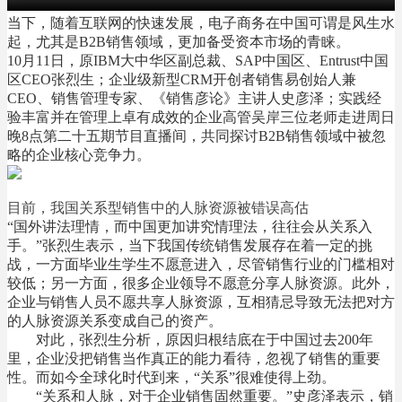
当下，随着互联网的快速发展，电子商务在中国可谓是风生水
起，尤其是B2B销售领域，更加备受资本市场的青睐。
10月11日，原IBM大中华区副总裁、SAP中国区、Entrust中国
区CEO张烈生；企业级新型CRM开创者销售易创始人兼
CEO、销售管理专家、《销售彦论》主讲人史彦泽；实践经
验丰富并在管理上卓有成效的企业高管吴岸三位老师走进周日
晚8点第二十五期节目直播间，共同探讨B2B销售领域中被忽
略的企业核心竞争力。
目前，我国关系型销售中的人脉资源被错误高估
“国外讲法理情，而中国更加讲究情理法，往往会从关系入
手。”张烈生表示，当下我国传统销售发展存在着一定的挑
战，一方面毕业生学生不愿意进入，尽管销售行业的门槛相对
较低；另一方面，很多企业领导不愿意分享人脉资源。此外，
企业与销售人员不愿共享人脉资源，互相猜忌导致无法把对方
的人脉资源关系变成自己的资产。
对此，张烈生分析，原因归根结底在于中国过去200年
里，企业没把销售当作真正的能力看待，忽视了销售的重要
性。而如今全球化时代到来，“关系”很难使得上劲。
“关系和人脉，对于企业销售固然重要。”史彦泽表示，销