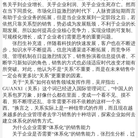
售关乎到企业增长、关乎企业利润、关乎企业生死存亡。然而
在当下同质化、市场化日益激烈的时代下，人脉资源短期而言
有助于企业业务的拓展，但是当企业发展到一定阶段之后，若
依然只靠关系型的销售，势必成为发展瓶颈，不利于企业的长
期发展。所以如何提高企业核心竞争力，实现业绩的可复制、
可规模化增长，成了企业者们需要思考的重要问题。
张烈生补充道，伴随着科技的快速发展，客户也在不断进
步，知识水平不断提高，信息沟通渠道不断拓展，而竞争环
境、管理机制在日益激烈情况下，销售扮演着信息提供者、不
断学习新知识的角色，销售的方式也必须适应时代改变才能有
所突破。对此，他认为不是“关系”不重要，而是在未来销售中
一定会有更多比“关系”更重要的因素。
关于“关系”如何在销售领域发挥作用，吴岸指出，
GUANXI（关系）这个词已经进入国际管理词汇，“中国人的
关系包罗万象，好像什么都在里面，变成一个看不见、摸不
着、剪不断理还乱、非常需要不得不依赖的这样一个东
西。”换言之，关系实际上是一种纽带式的作用，而且现在越
来越多的企业管理者去学习销售的十种培训，探索企业如何去
建立体系化的销售方式。
为什么企业需要“体系化”的销售能力
关于企业是否需要“体系化”的销售能力，张烈生分析，过