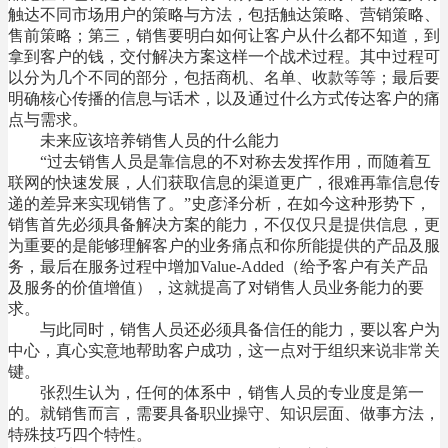
触达不同市场用户的策略与方法，包括触达策略、营销策略、
售前策略；第三，销售要明白如何让客户从什么都不知道，到
拿到客户的钱，交付解决方案这样一个战术过程。其中过程可
以分为几个不同的部分，包括商机、名单、收款等等；最后要
明确核心传播的信息与话术，以及通过什么方式传达客户的痛
点与需求。
未来应该培养销售人员的什么能力
“过去销售人员是靠信息的不对称去发挥作用，而随着互
联网的快速发展，人们获取信息的渠道更广，很难再靠信息传
递的差异来实现销售了。”史彦泽分析，在如今这种形势下，
销售首先必须具备解决方案的能力，不仅仅只是提供信息，更
为重要的是能够理解客户的业务痛点和你所能提供的产品及服
务，最后在服务过程中增加Value-Added（给予客户有关产品
及服务的价值增值），这就提高了对销售人员业务能力的要
求。
与此同时，销售人员还必须具备信任的能力，要以客户为
中心，真心实意地帮助客户成功，这一点对于组织来说非常关
键。
张烈生认为，任何的体系中，销售人员的专业度是第一
的。就销售而言，需要具备职业操守、知识层面、做事方法，
特殊技巧四个特性。