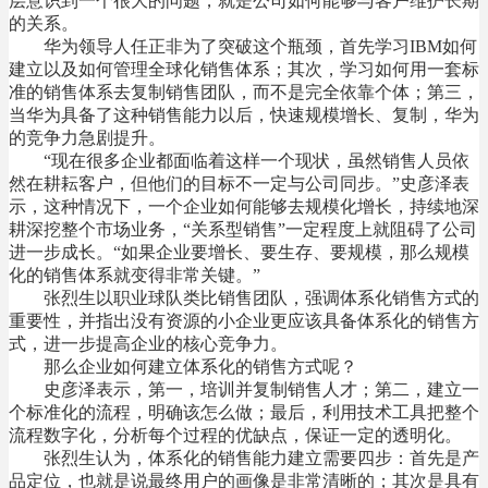
层意识到一个很大的问题，就是公司如何能够与客户维护长期
的关系。
华为领导人任正非为了突破这个瓶颈，首先学习IBM如何
建立以及如何管理全球化销售体系；其次，学习如何用一套标
准的销售体系去复制销售团队，而不是完全依靠个体；第三，
当华为具备了这种销售能力以后，快速规模增长、复制，华为
的竞争力急剧提升。
“现在很多企业都面临着这样一个现状，虽然销售人员依
然在耕耘客户，但他们的目标不一定与公司同步。”史彦泽表
示，这种情况下，一个企业如何能够去规模化增长，持续地深
耕深挖整个市场业务，“关系型销售”一定程度上就阻碍了公司
进一步成长。“如果企业要增长、要生存、要规模，那么规模
化的销售体系就变得非常关键。”
张烈生以职业球队类比销售团队，强调体系化销售方式的
重要性，并指出没有资源的小企业更应该具备体系化的销售方
式，进一步提高企业的核心竞争力。
那么企业如何建立体系化的销售方式呢？
史彦泽表示，第一，培训并复制销售人才；第二，建立一
个标准化的流程，明确该怎么做；最后，利用技术工具把整个
流程数字化，分析每个过程的优缺点，保证一定的透明化。
张烈生认为，体系化的销售能力建立需要四步：首先是产
品定位，也就是说最终用户的画像是非常清晰的；其次是具有