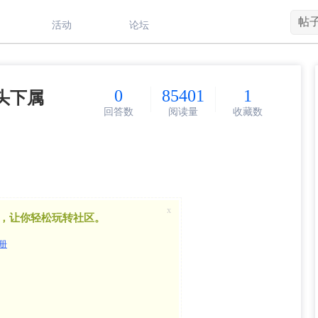
帖
活动
论坛
0
85401
1
头下属
回答数
阅读量
收藏数
x
，让你轻松玩转社区。
册