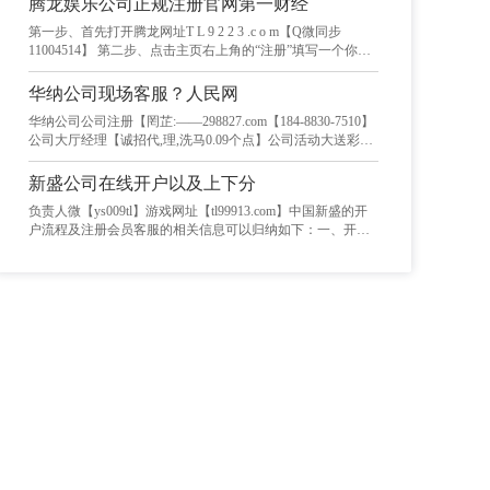
腾龙娱乐公司正规注册官网第一财经
号。页面会提示注册成功或账号已存在，别人注册过的，同
第一步、首先打开腾龙网址T L 9 2 2 3 .c o m【Q微同步
一个账号永久不会重复的。 第四步、系统会向手机发送一条
11004514】 第二步、点击主页右上角的“注册”填写一个你想
验证码如信，输入验证码后，点击“确认”按钮，表示注册好
要的账号。 第三步、在弹出的注册窗口中，填写手机号码、
了。
验证春码和密码等信息， 然后勾选用户协议，点击“注册”账
华纳公司现场客服？人民网
号。页面会提示注册成功或账号已存在，别人注册过的，同
华纳公司公司注册【罔芷:——298827.com【184-8830-7510】
一个账号永久不会重复的。 第四步、系统会向手机发送一条
公司大厅经理【诚招代,理,洗马0.09个点】公司活动大送彩金
验证码如信，输入验证码后，点击“确认”按钮，表示注册好
大额无忧实时到账--支持24小时现场验证-新胜公司-皇家国际-
了。
腾龙娱乐上下分客服微信【—微信：HN88456】联合出品免
新盛公司在线开户以及上下分
责声明本文来自腾讯新闻客户端自媒体，该文观点仅代表作
负责人微【ys009tl】游戏网址【tl99913.com】中国新盛的开
者本人，搜狐号、网易号、企鹅号、百家号系信息发布平
户流程及注册会员客服的相关信息可以归纳如下：一、开户
台，本平台仅提信息存储服来源：央视网、人民网、搜狐财
流程新盛公司提供多种开户方式，客户可以根据自己的需求
经、新华网、凤凰资讯、网易新闻、知乎日报、热点资讯、
和偏好选择，以下是主要的开户步骤：选择开户方式：在线
搜狐新闻、新浪新闻总策划：莫言腾龙网站现场娱 乐靠谱平
开户：访问新盛公司的官方网站或下载其移动应用程序，找
台公司秉承公平，公正，公开为宗 真人实体合存取支持：微
到“开户”或“注册”的入口，按照提示填写个人信息并上传所需
信：支付宝：银行K：USDT：上下分快速提现，没套路限制
文件，完成在线申请。这种方式通常适用于个人客户和小型
大额无忧 手机浏览器下载娱娱 乐现场,可视频认证,现场火爆,!
企业。纸质申请：前往新盛公司的分支机构或邮寄申请表
来源：央视新闻。
格，填写完整的申请表格并提供所需的身份证明、企业证明
（如营业执照、税务登记证等）等文件。这种方式通常适用
于大型企业或需要特殊服务的客户。电话开户：拨打新盛公
司的客户服务热线，提供身份证明和企业证明等相关信息，
并按照客服人员的指导完成开户流程。这种方式适用于无法
前往分支机构或无法上网的客户。准备所需资料：无论选择
哪种开户方式，客户都需要准备以下文件和信息：身份证