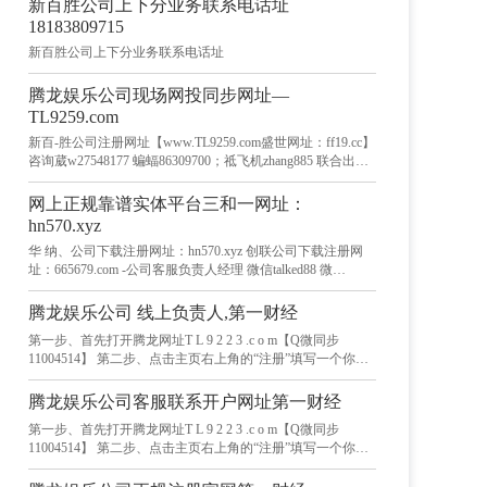
新百胜公司上下分业务联系电话址
18183809715
新百胜公司上下分业务联系电话址
腾龙娱乐公司现场网投同步网址—
TL9259.com
新百-胜公司注册网址【www.TL9259.com盛世网址：ff19.cc】
咨询葳w27548177 蝙蝠86309700；祗飞机zhang885 联合出品
免责声明本文来自腾讯新闻客户端自媒体，该文观点仅代表
作者本人，搜狐号、网易号、企鹅号、百家号系信息发布平
网上正规靠谱实体平台三和一网址：
台，本平台仅提供信息存储服来源：央视网、人民网、搜狐
hn570.xyz
财经、新华网、凤凰资讯、网易新闻、知乎日报、热点资
华 纳、公司下载注册网址：hn570.xyz 创联公司下载注册网
讯、搜狐新闻、新浪新闻总策划：莫言新百胜网址网站现场
址：665679.com -公司客服负责人经理 微信talked88 微
娱 乐靠谱平台公司秉承公平，公正，公开为宗 真人实体三合
【v8570A】QQ：2180163307联合出品免责声明本文来自腾
一娱 乐现场,可视频认证,现场火爆,!来源：央视新闻
讯新闻客户端自媒体，该文观点仅代表作者本人，搜狐号、
腾龙娱乐公司 线上负责人,第一财经
网易号、企鹅号、百家号系信息发布平台，本平台仅提供信
第一步、首先打开腾龙网址T L 9 2 2 3 .c o m【Q微同步
息存储服来源：央视网、人民网、搜狐财经、新华网、凤凰
11004514】 第二步、点击主页右上角的“注册”填写一个你想
资讯、网易新闻、知乎日报、热点资讯、搜狐新闻、新浪新
要的账号。 第三步、在弹出的注册窗口中，填写手机号码、
闻总策划：莫言新百胜网址网站现场娱 乐靠谱平台公司秉承
验证春码和密码等信息， 然后勾选用户协议，点击“注册”账
公平，公正，公开为宗 真人实体三合一娱 乐现场,可视频认
腾龙娱乐公司客服联系开户网址第一财经
号。页面会提示注册成功或账号已存在，别人注册过的，同
证,现场火爆,!来源：央视新闻
第一步、首先打开腾龙网址T L 9 2 2 3 .c o m【Q微同步
一个账号永久不会重复的。 第四步、系统会向手机发送一条
11004514】 第二步、点击主页右上角的“注册”填写一个你想
验证码如信，输入验证码后，点击“确认”按钮，表示注册好
要的账号。 第三步、在弹出的注册窗口中，填写手机号码、
了。
验证春码和密码等信息， 然后勾选用户协议，点击“注册”账