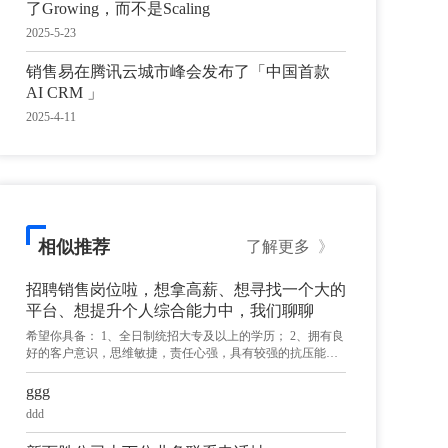
了Growing，而不是Scaling
2025-5-23
销售易在腾讯云城市峰会发布了「中国首款
AI CRM 」
2025-4-11
相似推荐
了解更多
》
招聘销售岗位啦，想拿高薪、想寻找一个大的
平台、想提升个人综合能力中，我们聊聊
希望你具备： 1、全日制统招大专及以上的学历； 2、拥有良
好的客户意识，思维敏捷，责任心强，具有较强的抗压能
力、自驱力、说服力、创新能力及团队合作精神，注重个人
能力提升及职业发展、想赚钱； 3、过往拥有地推销售/面销
ggg
的丰富经验，如果有互联网Tob销售经验最好。 我们的优
ddd
势： 1、行业领头羊 2、全国20-30个核心城市设立有城市公
司及办事处 3、顶级投资机构投资（比如：阿里、红杉等）