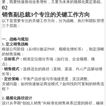
要，既要快速推动业务增长，又要为未来的规模化奠定基础。
02
销售副总裁
3
个专注的关键工作方向
以下是需要专注的关键工作方向，分为战略、执行和团队管理
三个层面：
一、战略与规划
1. 定义销售战略
根据公司阶段（从
0
到
1
验证
PMF
、规模化增长等），制定清晰
的销售策略：
·
目标客户
：
精准定位细分市场（如行业、企业规模、痛
点）。
·
销售模式
：
选择适合的路径（直销、渠道、
PLG
产品驱动增
长等）。
· 定价策略
：
平衡产品价值与市场接受度，灵活调整。
关键问题
：如何快速验证商业模式？如何找到可复制的销售流
程？
2. 规模化路径设计
设计从早期“创始人销售”向标准化销售体系过渡的路径，确保