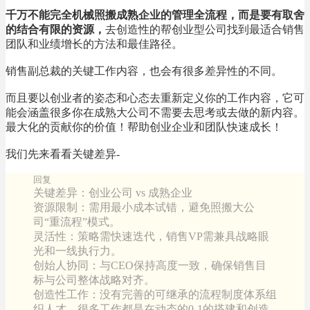
千万不能完全机械照搬成熟企业的管理全流程，而是要有取舍
的结合有限的资源，
去创造性的帮创业型公司找到最适合销售
团队和业绩增长的方法和最佳路径。
销售副总裁的关键工作内容，也会有很多差异性的不同。
而且要以创业者的姿态和心态去重新定义你的工作内容，它可
能会涵盖很多你在成熟大公司不需要去思考或去做的新内容。
最大化的贡献你的价值！帮助创业企业和团队快速成长！
我们先来看看关键差异-
回复
关键差异：创业公司 vs 成熟企业
资源限制：需用最小成本试错，避免照搬大公
司“重流程”模式。
灵活性：策略需快速迭代，销售VP需兼具战略眼
光和一线执行力。
创始人协同：与CEO保持高度一致，确保销售目
标与公司整体战略对齐。
创造性工作：没有完善的可继承的流程制度体系组
织人才，很多工作都是在动态的0-1的搭建和创造