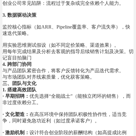
创业公司常见陷阱：流程过于复杂或完全依赖个人能力。
3. 数据驱动决策
监控核心指标（如ARR、Pipeline覆盖率、客户流失率），快
速迭代策略。
用实验思维测试假设（如不同定价策略、渠道效果）。
用每年完成结果及分析去客观的指导后续销售计划及决策。切
记盲目拍脑门
4. 跨部门协同
与产品团队紧密合作，将客户反馈转化为产品迭代需求。
与市场团队对齐线索质量，优化获客策略。
三、团队与文化
1. 搭建高效团队
· 早期招聘：
优先选择“全能战士”（能独立闭环的销售），而
非过度依赖分工。
· 文化塑造
：
在高压环境中保持团队积极性协作性，适当竞
争，同时避免急功近利（如过度承诺客户）。
·
激励机制
：
设计符合创业阶段的薪酬结构（如高提成比例