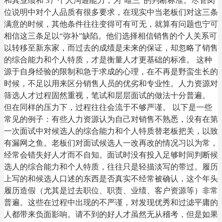
和其业绩和 3）个人沟通能力，为“唯三”的判断标准。尽管岗
位说明中对个人品质有很多要求，在现实中当老板们对这三条
满意的时候，其他条件往往变得可有可无，就算有问题也宁可
相信这三条足以“弥补”缺陷。他们选择相信销售的个人关系可
以转移至新东家，而过去的成绩是未来的保证，却忽略了销售
的综合能力和个人特质，才是衡量人才更基础的标准。 这种
源于自身经验的限制和急于求成的心理，在不再是野蛮生长的
时候，不足以用来区分销售人员的优劣和专业性。人力资源对
筛选人才过程固然重视，笔试和层层面试的做法十分普遍。
但在同样的压力下，过程往往会流于不够严谨。 以下是一些
常见的例子：有些人力资源认为自己对销售不熟悉，没有在第
一次面试中对候选人的综合能力和个人特质替老板把关，以致
有漏网之鱼。老板们对面试候选人一改再改的情况习以为常，
经常会错失好人才而不自知。面试时没有投入足够时间判断候
选人的综合能力和个人特质，往往只是轻描淡写的带过。履历
上写的和候选人口述的东西是否真实不经常被确认，这个年头
履历造假（尤其是过去职位、职责、业绩、客户资源等）非常
普遍。这些在过程中出现的不严谨，对发现优秀和过滤平庸的
人都带来负面影响。请不到的好人才虽然无从稽考，但是如果