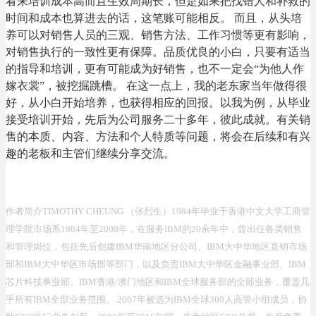
看来培训成本高而且生效周期长，但是如果把找错人和补救的
时间和成本也算进去的话，这笔账可能相反。 而且，从头培
养可以对销售人员的三观、销售方法、工作习惯等更有影响，
对销售执行的一致性更有保障。品质优良的小白，只要有适当
的指导和培训，更有可能成为好销售，也不一定会“为他人作
嫁衣裳”，被挖掘跳槽。 在这一点上，我的老东家当年做得很
好，从小白开始培养，也获得相应的回报。以我为例，从毕业
接受培训开始，先后为公司服务二十多年，彼此成就。有关销
售的本质、内容、方法和个人特质等问题，将会在后续和有兴
趣的老板和主管们继续分享交流。
作者简介TIMOTHY CHEUNG （张烈生）1984年毕业于香港中文大学工商管
理学院市场系1984年至2008年，在服务IBM的20余年中，曾出任各类销售
和管理岗位，包括先后创建IBM华南地区分公司、IBM大中华地区直销市场
部和IBM大中华区市场部等部门，以及负责IBM大中华区金融事业部、IBM
芯片科技事业部、IBM香港/澳门地区和IBM全球服务部的全部业务，覆盖几
乎所有IBM全部业务范围。 2007年被选为IBM全球300人高管小组成员，协