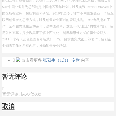
助CEO推行业务创新。2008年至2016年间，作为地区CEO总裁，先后负责
SAP中国业务并为总部制定中国地区五年计划，以及美资Entrust Datacard中
国区所有业务，包括制造和研发。2016年至今，辅导不同创业企业，了解互
联网创业者的思维方式，以及创业企业面对的管理挑战。1985年到北京工
作，至今在内地生活30余年，是中国改革开放第一代“北上”的香港同胞，经
历各种变革，是少数真正了解中西文化、制度和思维方式的职业经理人。
2011年著有《蓝色基因百年智慧》一书。 目前也完成第二部著作，解刨企
业销售工作的所有内容，推动销售专业转型。

点击看更多
张烈生（T总） 专栏
内容
暂无评论

暂无评论, 快来抢沙发
取消