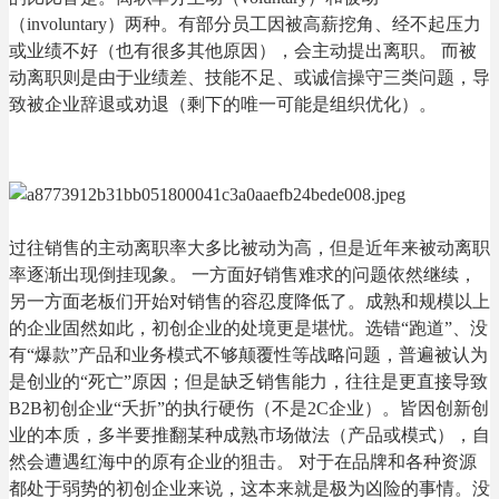
（involuntary）两种。有部分员工因被高薪挖角、经不起压力
或业绩不好（也有很多其他原因），会主动提出离职。 而被
动离职则是由于业绩差、技能不足、或诚信操守三类问题，导
致被企业辞退或劝退（剩下的唯一可能是组织优化）。
过往销售的主动离职率大多比被动为高，但是近年来被动离职
率逐渐出现倒挂现象。 一方面好销售难求的问题依然继续，
另一方面老板们开始对销售的容忍度降低了。成熟和规模以上
的企业固然如此，初创企业的处境更是堪忧。选错“跑道”、没
有“爆款”产品和业务模式不够颠覆性等战略问题，普遍被认为
是创业的“死亡”原因；但是缺乏销售能力，往往是更直接导致
B2B初创企业“夭折”的执行硬伤（不是2C企业）。皆因创新创
业的本质，多半要推翻某种成熟市场做法（产品或模式），自
然会遭遇红海中的原有企业的狙击。 对于在品牌和各种资源
都处于弱势的初创企业来说，这本来就是极为凶险的事情。没