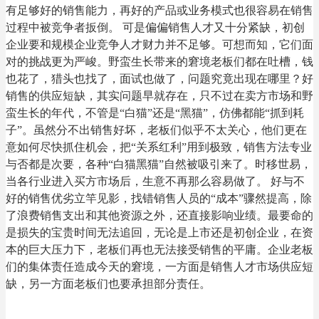
有足够好的销售能力，再好的产品或业务模式也很容易在销售
过程中被竞争者扳倒。 可是偏偏销售人才又十分紧缺，初创
企业要和规模企业竞争人才财力并不足够。可想而知，它们面
对的挑战更为严峻。野蛮生长带来的窘境老板们都在吐槽，钱
也花了，猎头也找了，面试也做了，问题究竟出现在哪里？好
销售的供应短缺，其实问题早就存在，只不过在卖方市场和野
蛮生长的年代，不管是“白猫”还是“黑猫”，仿佛都能“抓到耗
子”。虽然分不出销售好坏，老板们似乎不太关心，他们更在
意如何尽快抓住机会，把“关系红利”用到极致，销售方法专业
与否都是次要，各种“白猫黑猫”自然被吸引来了。时移世易，
当各行业进入买方市场后，生意不再那么容易做了。 好与不
好的销售优劣立竿见影，找错销售人员的“成本”骤然提高，除
了浪费销售支出和其他资源之外，还直接影响业绩。最要命的
是损失的宝贵时间无法追回，无论是上市还是初创企业，在资
本的巨大压力下，老板们再也无法接受销售的平庸。企业老板
们的集体责任造成今天的窘境，一方面是销售人才市场供应短
缺，另一方面老板们也要承担部分责任。