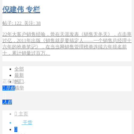
倪建伟 专栏
帖子: 122 关注: 38
22年大客户销售经验，曾在天涯发表《销售无冬天》，点击率
过亿，2011年出版《销售就是要搞定人――一个销售总经理十
六年的抢单笔记》，在当当网销售管理榜单连续六年排名前
十，累计销量过百万。
全部
最新
正在加载...
热门
精华

导航

入群

主页
干货
