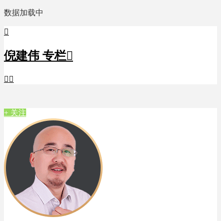
数据加载中

倪建伟 专栏



+ 关注